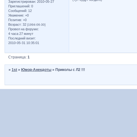
Зарегистрирован
: 2010-05-27
Приглашений:
0
Сообщений:
12
Уважение:
+0
Позитив:
+0
Возраст:
32
[1994-06-30]
Провел на форуме:
4 часа 27 минут
Последний визит:
2010-05-31 10:35:01
Страница:
1
»
1st
»
Юмор-Анекдоты
»
Приколы с Л2 !!!