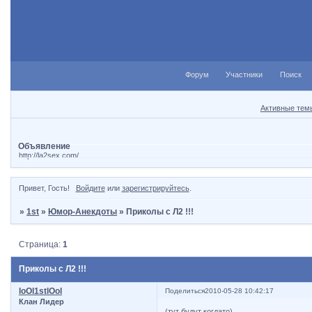
Форум
Участники
Поиск
Активные тем
Объявление
http://la2sex.com/
Привет, Гость!
Войдите
или
зарегистрируйтесь
.
»
1st
»
Юмор-Анекдоты
»
Приколы с Л2 !!!
Страница:
1
Приколы с Л2 !!!
loOl1stlOol
Поделиться
2010-05-28 10:42:17
Клан Лидер
(тут будут когдато)