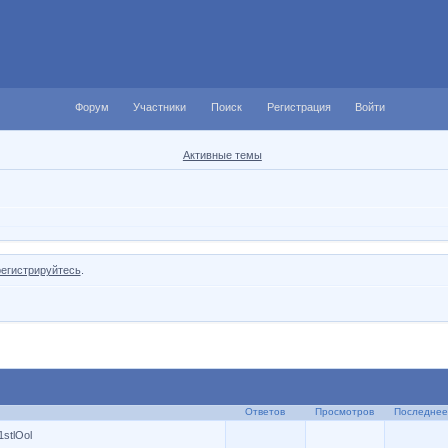
Форум
Участники
Поиск
Регистрация
Войти
Активные темы
регистрируйтесь
.
Ответов
Просмотров
Последнее
1stlOol