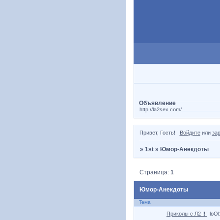
Объявление
http://la2sex.com/
Привет, Гость!
Войдите
или
за
»
1st
»
Юмор-Анекдоты
Страница:
1
Юмор-Анекдоты
Тема
Приколы с Л2 !!!
loOl