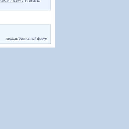
0-05-28 10:42:17
loOl1stlOol
создать бесплатный форум