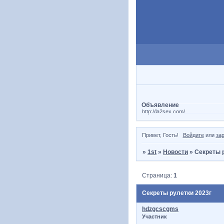
Объявление
http://la2sex.com/
Привет, Гость!
Войдите
или
за
»
1st
»
Новости
»
Секреты 
Страница:
1
Секреты рулетки 2023г
hdzgcscgms
Участник