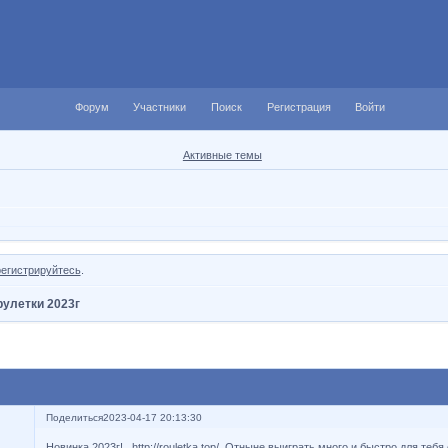
Форум
Участники
Поиск
Регистрация
Войти
Активные темы
регистрируйтесь
.
рулетки 2023г
Поделиться
2023-04-17 20:13:30
Новинка 2023г!
http://rouletka.top/
Отныне выиграть много и быстро для тебя с