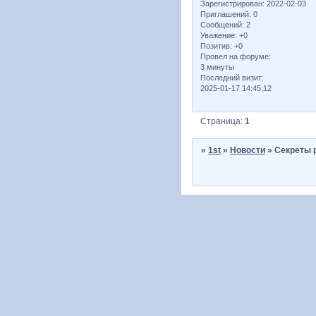
Зарегистрирован
: 2022-02-03
Приглашений:
0
Сообщений:
2
Уважение:
+0
Позитив:
+0
Провел на форуме:
3 минуты
Последний визит:
2025-01-17 14:45:12
Страница:
1
»
1st
»
Новости
»
Секреты 